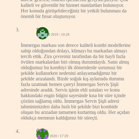
kaliteli ve güvenilir bir hizmet standartları bulunuyor.
Her konuda görüşebileceğiniz bir yetkili bulunması da
önemli bir fırsat oluşturuyor.
Sinan
23 EKIM 2019 / 10:28
İmmergas markası son derece kaliteli kombi modellerine
sahip olduğundan dolayı, klimayı bu markadan almayı
tercih ettik. Zira çevremiz tarafından da bir hayli fazla
övülen markalardan biri olmuş durumdaydı. Satın almış
olduğumuz bu kombiyi ilk dönemlerde sorunsuz bir
şekilde kullanırken nedenini anlayamadığımız bir
şekilde arızalandı. Bizde soğuk kış aylarında durumu
fazla uzatmak hemen çareyi İmmergas Servis Şişli
adresinde aradık. Servis işinin ehli ustaları ve konu
hakkındaki engin bilgisi sayesinde kısa bir süre içinde
çözüm sağlamış oldu. İmmergas Servis Şişli adresi
tahminimizden daha hızlı bir şekilde bizi kombide
oluşan bu arızadan tamamen kurtarmış oldu. Her açıdan
oldukça memnun kaldığımız bir süreçti.
Ömer
4 OCAK 2020 / 17:29