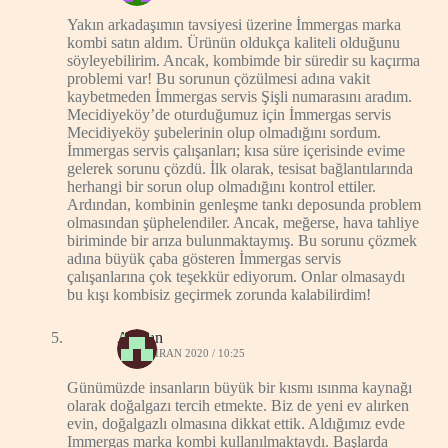
Yakın arkadaşımın tavsiyesi üzerine İmmergas marka
kombi satın aldım. Ürünün oldukça kaliteli olduğunu
söyleyebilirim. Ancak, kombimde bir süredir su kaçırma
problemi var! Bu sorunun çözülmesi adına vakit
kaybetmeden İmmergas servis Şişli numarasını aradım.
Mecidiyeköy’de oturduğumuz için İmmergas servis
Mecidiyeköy şubelerinin olup olmadığını sordum.
İmmergas servis çalışanları; kısa süre içerisinde evime
gelerek sorunu çözdü. İlk olarak, tesisat bağlantılarında
herhangi bir sorun olup olmadığını kontrol ettiler.
Ardından, kombinin genleşme tankı deposunda problem
olmasından şüphelendiler. Ancak, meğerse, hava tahliye
biriminde bir arıza bulunmaktaymış. Bu sorunu çözmek
adına büyük çaba gösteren İmmergas servis
çalışanlarına çok teşekkür ediyorum. Onlar olmasaydı
bu kışı kombisiz geçirmek zorunda kalabilirdim!
Atakan
13 HAZIRAN 2020 / 10:25
Günümüzde insanların büyük bir kısmı ısınma kaynağı
olarak doğalgazı tercih etmekte. Biz de yeni ev alırken
evin, doğalgazlı olmasına dikkat ettik. Aldığımız evde
Immergas marka kombi kullanılmaktaydı. Başlarda