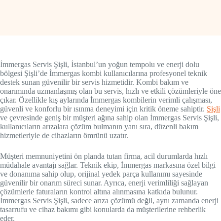
İmmergas Servis Şişli, İstanbul’un yoğun tempolu ve enerji dolu
bölgesi Şişli’de İmmergas kombi kullanıcılarına profesyonel teknik
destek sunan güvenilir bir servis hizmetidir. Kombi bakım ve
onarımında uzmanlaşmış olan bu servis, hızlı ve etkili çözümleriyle öne
çıkar. Özellikle kış aylarında İmmergas kombilerin verimli çalışması,
güvenli ve konforlu bir ısınma deneyimi için kritik öneme sahiptir.
Şişli
ve çevresinde geniş bir müşteri ağına sahip olan İmmergas Servis Şişli,
kullanıcıların arızalara çözüm bulmanın yanı sıra, düzenli bakım
hizmetleriyle de cihazların ömrünü uzatır.
Müşteri memnuniyetini ön planda tutan firma, acil durumlarda hızlı
müdahale avantajı sağlar. Teknik ekip, İmmergas markasına özel bilgi
ve donanıma sahip olup, orijinal yedek parça kullanımı sayesinde
güvenilir bir onarım süreci sunar. Ayrıca, enerji verimliliği sağlayan
çözümlerle faturaların kontrol altına alınmasına katkıda bulunur.
İmmergas Servis Şişli, sadece arıza çözümü değil, aynı zamanda enerji
tasarrufu ve cihaz bakımı gibi konularda da müşterilerine rehberlik
eder.