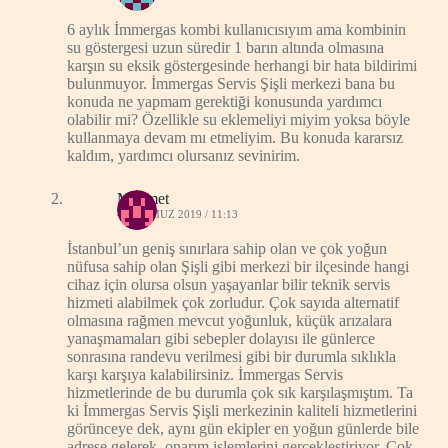
6 aylık İmmergas kombi kullanıcısıyım ama kombinin
su göstergesi uzun süredir 1 barın altında olmasına
karşın su eksik göstergesinde herhangi bir hata bildirimi
bulunmuyor. İmmergas Servis Şişli merkezi bana bu
konuda ne yapmam gerektiği konusunda yardımcı
olabilir mi? Özellikle su eklemeliyi miyim yoksa böyle
kullanmaya devam mı etmeliyim. Bu konuda kararsız
kaldım, yardımcı olursanız sevinirim.
Mehmet
4 TEMMUZ 2019 / 11:13
İstanbul’un geniş sınırlara sahip olan ve çok yoğun
nüfusa sahip olan Şişli gibi merkezi bir ilçesinde hangi
cihaz için olursa olsun yaşayanlar bilir teknik servis
hizmeti alabilmek çok zorludur. Çok sayıda alternatif
olmasına rağmen mevcut yoğunluk, küçük arızalara
yanaşmamaları gibi sebepler dolayısı ile günlerce
sonrasına randevu verilmesi gibi bir durumla sıklıkla
karşı karşıya kalabilirsiniz. İmmergas Servis
hizmetlerinde de bu durumla çok sık karşılaşmıştım. Ta
ki İmmergas Servis Şişli merkezinin kaliteli hizmetlerini
görünceye dek, aynı gün ekipler en yoğun günlerde bile
adrese gelerek, onarım işlemlerini gerçekleştiriyor. Çok