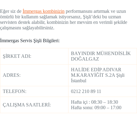
Eğer siz de
İmmergas kombinizin
performansını artırmak ve uzun
ömürlü bir kullanım sağlamak istiyorsanız, Şişli’deki bu uzman
servisten destek alabilir, kombinizin her mevsim en verimli şekilde
çalışmasını sağlayabilirsiniz.
İmmergas Servis Şişli Bilgileri:
BAYINDIR MÜHENDİSLİK
ŞİRKET ADI:
DOĞALGAZ
HALİDE EDİP ADIVAR
ADRES:
M.KARAYİĞİT S.2A Şişli
İstanbul
TELEFON:
0212 210 89 11
Hafta içi : 08:30 – 18:30
ÇALIŞMA SAATLERİ:
Hafta sonu: 09:00 – 17:00