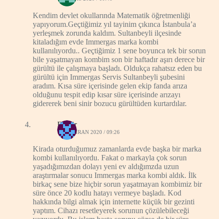
Kendim devlet okullarında Matematik öğretmenliği
yapıyorum.Geçtiğimiz yıl tayinim çıkınca İstanbula’a
yerleşmek zorunda kaldım. Sultanbeyli ilçesinde
kitaladığım evde Immergas marka kombi
kullanılıyordu.. Geçtiğimiz 1 sene boyunca tek bir sorun
bile yaşatmayan kombim son bir haftadır aşırı derece bir
gürültü ile çalışmaya başladı. Oldukça rahatsız eden bu
gürültü için Immergas Servis Sultanbeyli şubesini
aradım. Kısa süre içerisinde gelen ekip fanda arıza
olduğunu tespit edip kısar süre içerisinde arızayı
gidererek beni sinir bozucu gürültüden kurtardılar.
Demir
18 HAZIRAN 2020 / 09:26
Kirada oturduğumuz zamanlarda evde başka bir marka
kombi kullanılıyordu. Fakat o markayla çok sorun
yaşadığımızdan dolayı yeni ev aldığımzda uzun
araştırmalar sonucu Immergas marka kombi aldık. İlk
birkaç sene bize hiçbir sorun yaşatmayan kombimiz bir
süre önce 20 kodlu hatayı vermeye başladı. Kod
hakkında bilgi almak için internette küçük bir gezinti
yaptım. Cihazı resetleyerek sorunun çözülebileceği