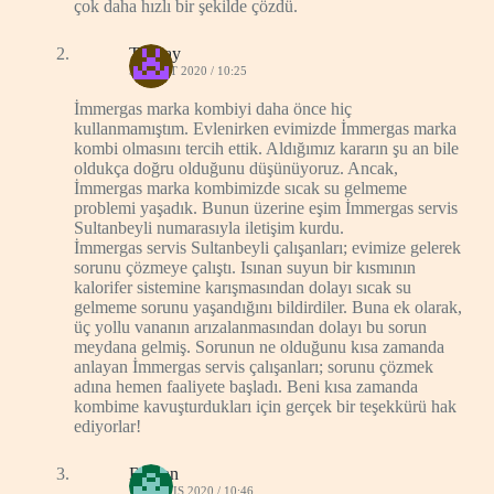
çok daha hızlı bir şekilde çözdü.
Tuncay
5 ŞUBAT 2020 / 10:25
İmmergas marka kombiyi daha önce hiç
kullanmamıştım. Evlenirken evimizde İmmergas marka
kombi olmasını tercih ettik. Aldığımız kararın şu an bile
oldukça doğru olduğunu düşünüyoruz. Ancak,
İmmergas marka kombimizde sıcak su gelmeme
problemi yaşadık. Bunun üzerine eşim İmmergas servis
Sultanbeyli numarasıyla iletişim kurdu.
İmmergas servis Sultanbeyli çalışanları; evimize gelerek
sorunu çözmeye çalıştı. Isınan suyun bir kısmının
kalorifer sistemine karışmasından dolayı sıcak su
gelmeme sorunu yaşandığını bildirdiler. Buna ek olarak,
üç yollu vananın arızalanmasından dolayı bu sorun
meydana gelmiş. Sorunun ne olduğunu kısa zamanda
anlayan İmmergas servis çalışanları; sorunu çözmek
adına hemen faaliyete başladı. Beni kısa zamanda
kombime kavuşturdukları için gerçek bir teşekkürü hak
ediyorlar!
Beytan
19 MAYIS 2020 / 10:46