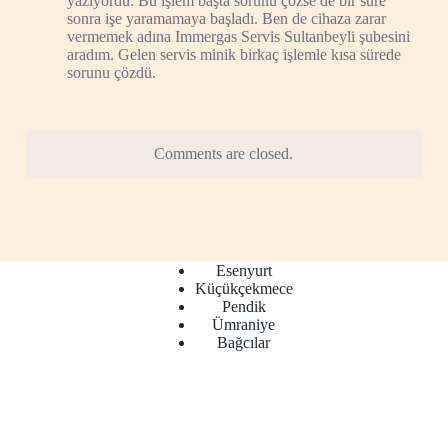
yazıyordu. Bu işlem başta sorunu çözse de bir süre
sonra işe yaramamaya başladı. Ben de cihaza zarar
vermemek adına Immergas Servis Sultanbeyli şubesini
aradım. Gelen servis minik birkaç işlemle kısa sürede
sorunu çözdü.
Comments are closed.
Esenyurt
Küçükçekmece
Pendik
Ümraniye
Bağcılar