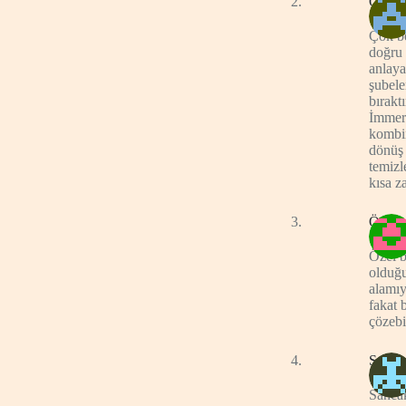
Ozan
Çok be
doğru 
anlaya
şubele
bırakt
İmmerg
kombin
dönüş 
temizl
kısa z
Ömer
Özel 
olduğu
alamıy
fakat 
çözebi
Selim
Sancak