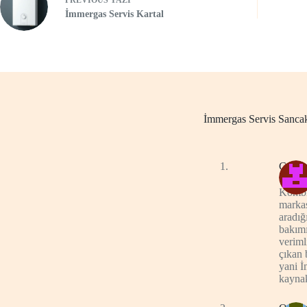
PREVIOUS
YAZI
İmmergas Servis Kartal
İmmergas Servis Sancak
Cenk
Kombi 
markas
aradığ
bakımı
veriml
çıkan 
yani İ
kaynak