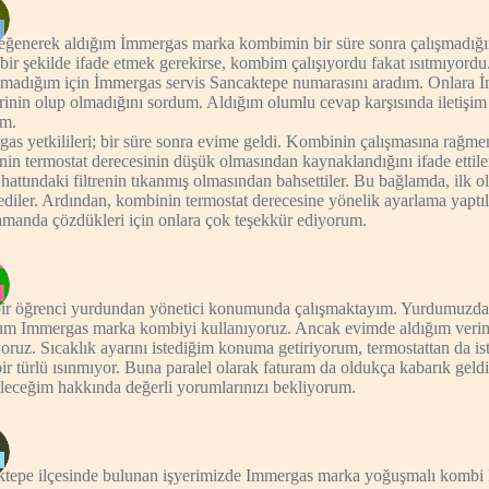
ğenerek aldığım İmmergas marka kombimin bir süre sonra çalışmadığın
bir şekilde ifade etmek gerekirse, kombim çalışıyordu fakat ısıtmıyor
madığım için İmmergas servis Sancaktepe numarasını aradım. Onlara İ
rinin olup olmadığını sordum. Aldığım olumlu cevap karşısında iletişim 
ım.
as yetkilileri; bir süre sonra evime geldi. Kombinin çalışmasına rağme
in termostat derecesinin düşük olmasından kaynaklandığını ifade ettiler
hattındaki filtrenin tıkanmış olmasından bahsettiler. Bu bağlamda, ilk ola
ediler. Ardından, kombinin termostat derecesine yönelik ayarlama yaptı
amanda çözdükleri için onlara çok teşekkür ediyorum.
bir öğrenci yurdundan yönetici konumunda çalışmaktayım. Yurdumuzda
m Immergas marka kombiyi kullanıyoruz. Ancak evimde aldığım verimi
oruz. Sıcaklık ayarını istediğim konuma getiriyorum, termostattan da i
bir türlü ısınmıyor. Buna paralel olarak faturam da oldukça kabarık geld
leceğim hakkında değerli yorumlarınızı bekliyorum.
tepe ilçesinde bulunan işyerimizde Immergas marka yoğuşmalı kombi 