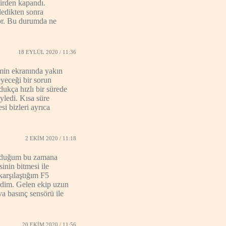
irden kapandı.
ledikten sonra
yor. Bu durumda ne
18 EYLÜL 2020 / 11:36
min ekranında yakın
yeceği bir sorun
ukça hızlı bir sürede
yledi. Kısa süre
si bizleri ayrıca
2 EKIM 2020 / 11:18
olduğum bu zamana
inin bitmesi ile
karşılaştığım F5
rdim. Gelen ekip uzun
a basınç sensörü ile
20 EKIM 2020 / 11:56