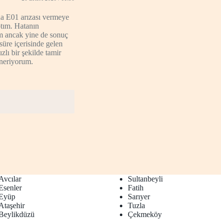
a E01 arızası vermeye
ptım. Hatanın
dim ancak yine de sonuç
üre içerisinde gelen
lı bir şekilde tamir
öneriyorum.
Avcılar
Sultanbeyli
Esenler
Fatih
Eyüp
Sarıyer
Ataşehir
Tuzla
Beylikdüzü
Çekmeköy