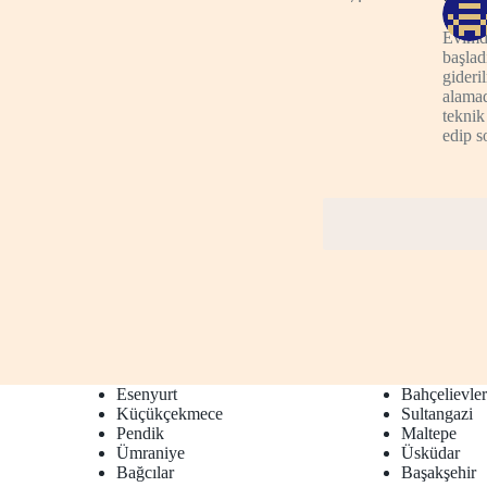
Evimd
başlad
gideri
alamad
teknik
edip s
Esenyurt
Bahçelievle
Küçükçekmece
Sultangazi
Pendik
Maltepe
Ümraniye
Üsküdar
Bağcılar
Başakşehir