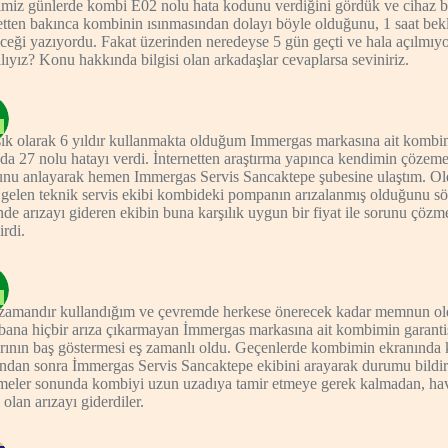
imiz günlerde kombi E02 nolu hata kodunu verdiğini gördük ve cihaz b
etten bakınca kombinin ısınmasından dolayı böyle olduğunu, 1 saat bek
ceği yazıyordu. Fakat üzerinden neredeyse 5 gün geçti ve hala açılmı
ıyız? Konu hakkında bilgisi olan arkadaşlar cevaplarsa seviniriz.
ık olarak 6 yıldır kullanmakta olduğum Immergas markasına ait kombi
a 27 nolu hatayı verdi. İnternetten araştırma yapınca kendimin çözeme
nu anlayarak hemen Immergas Servis Sancaktepe şubesine ulaştım. Old
gelen teknik servis ekibi kombideki pompanın arızalanmış olduğunu sö
inde arızayı gideren ekibin buna karşılık uygun bir fiyat ile sorunu çözme
irdi.
zamandır kullandığım ve çevremde herkese önerecek kadar memnun 
bana hiçbir arıza çıkarmayan İmmergas markasına ait kombimin garantis
arının baş göstermesi eş zamanlı oldu. Geçenlerde kombimin ekranında 
ından sonra İmmergas Servis Sancaktepe ekibini arayarak durumu bildi
meler sonunda kombiyi uzun uzadıya tamir etmeye gerek kalmadan, hav
 olan arızayı giderdiler.