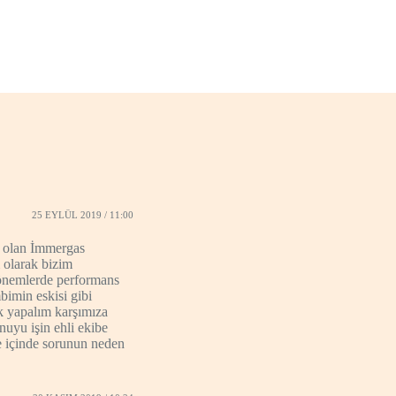
25 EYLÜL 2019 / 11:00
i olan İmmergas
 olarak bizim
dönemlerde performans
bimin eskisi gibi
ak yapalım karşımıza
nuyu işin ehli ekibe
re içinde sorunun neden