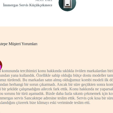
NEXT
YAZI
İmmergas Servis Küçükçekmece
tepe Müşteri Yorumları
konusunda tercihimizi konu hakkında sıklıkla övülen markalardan bir
ından yana kullandık. Özellikle sahip olduğu bütçe dostu modeller tam
ımız türdendi. Bu markadan satın almış olduğumuz kombi modeli ilk 
ndan herhangi bir sorun çıkarmadı. Ancak bir süre geçtikten sonra kom
i bir şekilde çalışmadığını ailecek fark ettik. Konu hakkında ne yapars
bu sorunu bir türü aşamadık. Bizde daha fazla sıkıntı çekmemek için ko
mmergas servis Sancaktepe adresine teslim ettik. Servis çok kısa bir sü
landığını çözerek bize klimayı eski veriminde teslim etti.