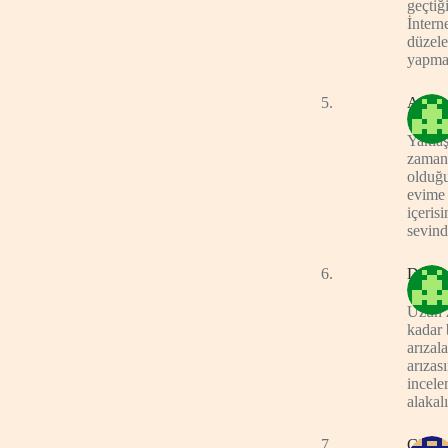
geçtiğ
İntern
düzele
yapmal
Ayşe
Yaklaş
zamand
olduğu
evime 
içeris
sevind
Deniz
Uzun 
kadar 
arızal
arızas
incele
alakalı
Cihan