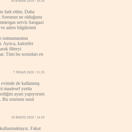
30 KASIM 2019 / 10:24
ı fark ettim. Daha
du. Sorunun ne olduğunu
mmergas servis Sarıgazi
ve adres bilgilerimi
n ısıtmamasının
. Ayrıca, kalorifer
rak filtreyi
lar. Tüm bu sorunları en
7 NISAN 2020 / 11:35
 evimde de kullanmış
 maalesef yurtta
stediğim ayarı yapıyorum
i. Bu sourunu nasıl
18 MAYIS 2020 / 14:10
kullanmaktayız. Fakat