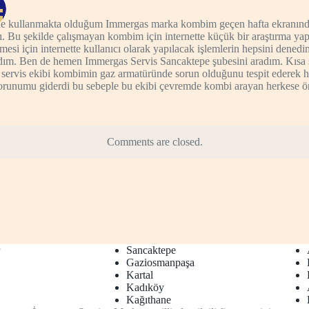
e kullanmakta olduğum Immergas marka kombim geçen hafta ekranınd
ı. Bu şekilde çalışmayan kombim için internette küçük bir araştırma ya
lmesi için internette kullanıcı olarak yapılacak işlemlerin hepsini dene
ım. Ben de hemen Immergas Servis Sancaktepe şubesini aradım. Kısa s
 servis ekibi kombimin gaz armatüründe sorun olduğunu tespit ederek hız
orunumu giderdi bu sebeple bu ekibi çevremde kombi arayan herkese 
Comments are closed.
r
Sancaktepe
Gaziosmanpaşa
Kartal
Kadıköy
Kağıthane