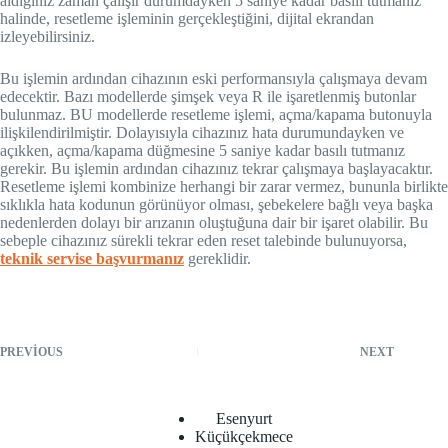
aldığınız zaman çalışır durumdayken 5 saniye kadar basılı tutmanız
halinde, resetleme işleminin gerçekleştiğini, dijital ekrandan
izleyebilirsiniz.
Bu işlemin ardından cihazının eski performansıyla çalışmaya devam
edecektir. Bazı modellerde şimşek veya R ile işaretlenmiş butonlar
bulunmaz. BU modellerde resetleme işlemi, açma/kapama butonuyla
ilişkilendirilmiştir. Dolayısıyla cihazınız hata durumundayken ve
açıkken, açma/kapama düğmesine 5 saniye kadar basılı tutmanız
gerekir. Bu işlemin ardından cihazınız tekrar çalışmaya başlayacaktır.
Resetleme işlemi kombinize herhangi bir zarar vermez, bununla birlikte
sıklıkla hata kodunun görünüyor olması, şebekelere bağlı veya başka
nedenlerden dolayı bir arızanın oluştuğuna dair bir işaret olabilir. Bu
sebeple cihazınız sürekli tekrar eden reset talebinde bulunuyorsa,
teknik servise başvurmanız
gereklidir.
PREVIOUS
NEXT
Esenyurt
Küçükçekmece