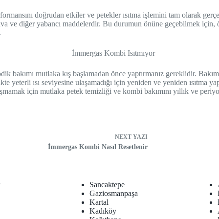
rformansını doğrudan etkiler ve petekler ısıtma işlemini tam olarak gerç
hava ve diğer yabancı maddelerdir. Bu durumun önüne geçebilmek için, ö
.
odik bakımı mutlaka kış başlamadan önce yaptırmanız gereklidir. Bakımı 
ikte yeterli ısı seviyesine ulaşamadığı için yeniden ve yeniden ısıtma 
ılaşmamak için mutlaka petek temizliği ve kombi bakımını yıllık ve periy
NEXT
YAZI
İmmergas Kombi Nasıl Resetlenir
r
Sancaktepe
Gaziosmanpaşa
Kartal
Kadıköy