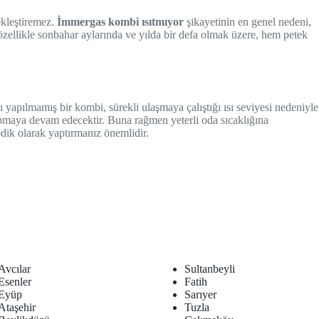
ekleştiremez.
İmmergas kombi ısıtmıyor
şikayetinin en genel nedeni,
zellikle sonbahar aylarında ve yılda bir defa olmak üzere, hem petek
yapılmamış bir kombi, sürekli ulaşmaya çalıştığı ısı seviyesi nedeniyle
yapmaya devam edecektir. Buna rağmen yeterli oda sıcaklığına
odik olarak yaptırmanız önemlidir.
Avcılar
Sultanbeyli
Esenler
Fatih
Eyüp
Sarıyer
Ataşehir
Tuzla