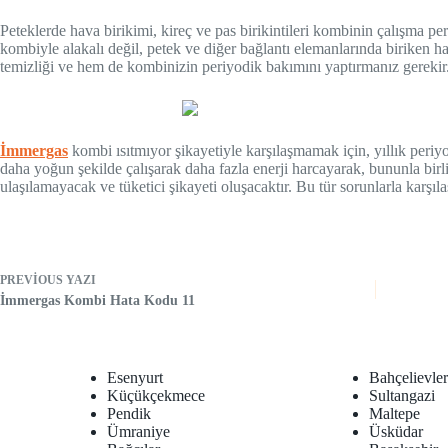
Peteklerde hava birikimi, kireç ve pas birikintileri kombinin çalışma pe
kombiyle alakalı değil, petek ve diğer bağlantı elemanlarında biriken 
temizliği ve hem de kombinizin periyodik bakımını yaptırmanız gerekir
İmmergas
kombi ısıtmıyor şikayetiyle karşılaşmamak için, yıllık periy
daha yoğun şekilde çalışarak daha fazla enerji harcayarak, bununla birl
ulaşılamayacak ve tüketici şikayeti oluşacaktır. Bu tür sorunlarla karş
PREVIOUS
YAZI
İmmergas Kombi Hata Kodu 11
Esenyurt
Bahçelievle
Küçükçekmece
Sultangazi
Pendik
Maltepe
Ümraniye
Üsküdar