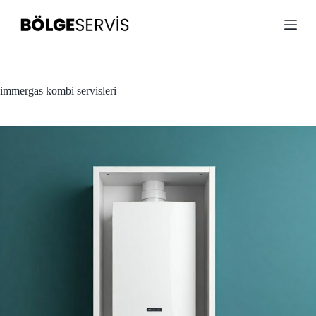
S
k
i
p
t
o
c
immergas kombi servisleri
o
n
t
e
n
t