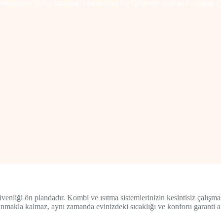
irdöküm Servis İstanbul: İstanbul’un En Güvenilir Kombi ve Isıtma 
nliği ön plandadır. Kombi ve ısıtma sistemlerinizin kesintisiz çalışması
unmakla kalmaz, aynı zamanda evinizdeki sıcaklığı ve konforu garanti alt