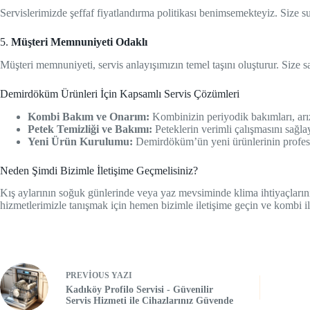
Servislerimizde şeffaf fiyatlandırma politikası benimsemekteyiz. Size su
5.
Müşteri Memnuniyeti Odaklı
Müşteri memnuniyeti, servis anlayışımızın temel taşını oluşturur. Size 
Demirdöküm Ürünleri İçin Kapsamlı Servis Çözümleri
Kombi Bakım ve Onarım:
Kombinizin periyodik bakımları, arız
Petek Temizliği ve Bakımı:
Peteklerin verimli çalışmasını sağla
Yeni Ürün Kurulumu:
Demirdöküm’ün yeni ürünlerinin profesy
Neden Şimdi Bizimle İletişime Geçmelisiniz?
Kış aylarının soğuk günlerinde veya yaz mevsiminde klima ihtiyaçları
hizmetlerimizle tanışmak için hemen bizimle iletişime geçin ve kombi ile
PREVIOUS
YAZI
Kadıköy Profilo Servisi - Güvenilir
Servis Hizmeti ile Cihazlarınız Güvende