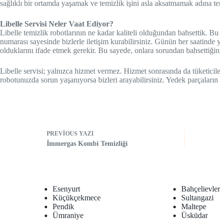
sağlıklı bir ortamda yaşamak ve temizlik işini asla aksatmamak adına ter
Libelle Servisi Neler Vaat Ediyor?
Libelle temizlik robotlarının ne kadar kaliteli olduğundan bahsettik. B
numarası sayesinde bizlerle iletişim kurabilirsiniz. Günün her saatinde
olduklarını ifade etmek gerekir. Bu sayede, onlara sorundan bahsettiğini
Libelle servisi; yalnızca hizmet vermez. Hizmet sonrasında da tüketici
robotunuzda sorun yaşanıyorsa bizleri arayabilirsiniz. Yedek parçaların 
PREVIOUS
YAZI
İmmergas Kombi Temizliği
Esenyurt
Bahçelievle
Küçükçekmece
Sultangazi
Pendik
Maltepe
Ümraniye
Üsküdar