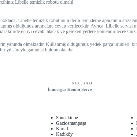
cihiniz Libelle temizlik robotu olmalı!
u noktada, Libelle temizlik robutunun derin temizleme aparatının arızal
 yapmış olduğunuz aramalara cevap verilecektir. Ayrıca, Libelle servisi 
z takdirde en iyi cevabı alacak ve gereken yerlere yönlendirileceksiniz.
lerin yanında olmaktadır. Kullanmış olduğumuz yedek parça ürünleri; bir
bir yıl süreyle garantisi bulunmaktadır.
NEXT
YAZI
İmmergas Kombi Servis
r
Sancaktepe
Gaziosmanpaşa
Kartal
Kadıköy