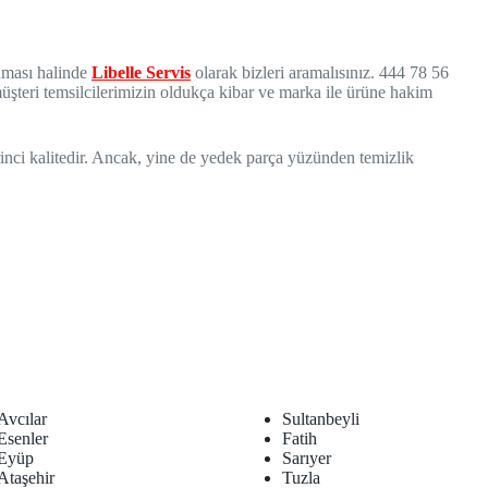
anması halinde
Libelle Servis
olarak bizleri aramalısınız. 444 78 56
müşteri temsilcilerimizin oldukça kibar ve marka ile ürüne hakim
inci kalitedir. Ancak, yine de yedek parça yüzünden temizlik
Avcılar
Sultanbeyli
Esenler
Fatih
Eyüp
Sarıyer
Ataşehir
Tuzla