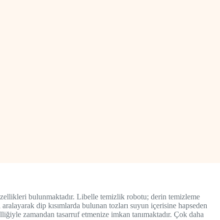
llikleri bulunmaktadır. Libelle temizlik robotu; derin temizleme
ni aralayarak dip kısımlarda bulunan tozları suyun içerisine hapseden
zelliğiyle zamandan tasarruf etmenize imkan tanımaktadır. Çok daha