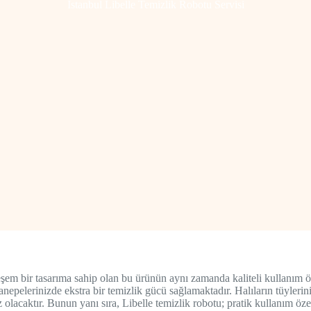
İstanbul Libelle Temizlik Robotu Servisi
m bir tasarıma sahip olan bu ürünün aynı zamanda kaliteli kullanım öze
kanepelerinizde ekstra bir temizlik gücü sağlamaktadır. Halıların tüyleri
 olacaktır. Bunun yanı sıra, Libelle temizlik robotu; pratik kullanım ö